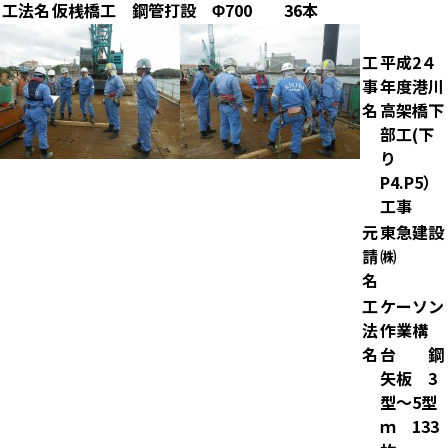
工法名
仮桟橋工 鋼管打設 Φ700
36本
工
平成2４
事
年度港川
名
高架橋下
部工(下
り
P4.P5）
工事
元
東急建設
請
㈱
名
工
ケーソン
法
作業構
名
台 鋼
矢板 3
型～5型
ｍ 133