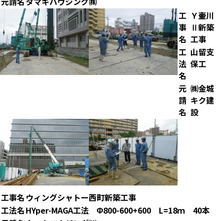
元請名
タマキハウジング㈱
工
Ｙ壷川
事
Ⅱ新築
名
工事
工
山留支
法
保工
名
元
㈱金城
請
キク建
名
設
工事名
ウィングシャトー西町新築工事
工法名
HYper-MAGA工法 Φ800-600+600 L=18ｍ 40本