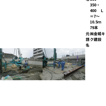
350・
400 Ｌ
＝7～
10.5ｍ
79本
元
㈱金城キ
請
ク建設
名