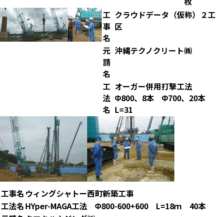
枚
工
クラウドデータ（仮称）２工
事
区
名
元
沖縄テクノクリート㈱
請
名
工
オーガー併用打撃工法
法
Φ800、8本 Φ700、20本
名
L=31
工事名
ウィングシャトー西町新築工事
工法名
HYper-MAGA工法 Φ800-600+600 L=18ｍ 40本