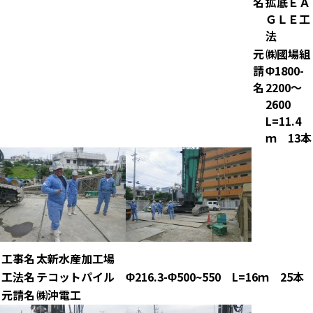
名
拡底ＥＡ
ＧＬＥ工
法
元
㈱國場組
請
Φ1800-
名
2200～
2600
L=11.4
ｍ 13本
工事名
太新水産加工場
工法名
テコットパイル Φ216.3-Φ500~550 L=16ｍ 25本
元請名
㈱沖電工