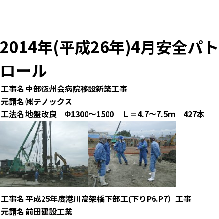
2014年(平成26年)4月安全パト
ロール
工事名
中部徳州会病院移設新築工事
元請名
㈱テノックス
工法名
地盤改良 Φ1300～1500 Ｌ＝4.7～7.5ｍ 427本
工事名
平成25年度港川高架橋下部工(下りP6.P7）
工事
元請名
前田建設工業