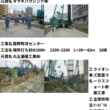
元請名
タマキハウジング㈱
工事名
国際物流センター
工法名
場所打ち杭Φ2000- 2200~3200 L=39～42ｍ 28本
元請名
丸五基礎工業㈱
工
ライオン
事
ズ首里マ
名
ークスフ
ォート新
築工事
工
全周併用
法
ｱｰｽﾄﾞﾘﾙ