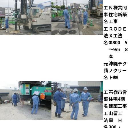
工
Ｎ様共同
事
住宅新築
名
工事
工
ＲＯＤＥ
法
Ｘ工法
名
Φ800 5
～9ｍ 8
本
元
沖縄テク
請
ノクリー
名
ト㈱
工
石嶺市営
事
住宅4期
名
建築工事
工
山留工
法
事 Ｈ
名
300 ・