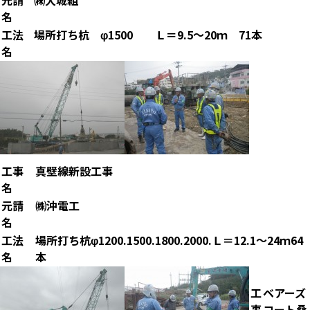
元請
㈱大城組
名
工法
場所打ち杭 φ1500 Ｌ＝9.5～20ｍ 71本
名
工事
真壁線新設工事
名
元請
㈱沖電工
名
工法
場所打ち杭φ1200.1500.1800.2000.Ｌ＝12.1～24ｍ64
名
本
工
ベアーズ
事
コート桑