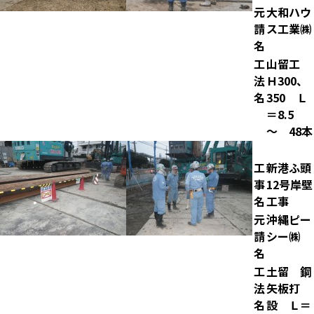
元
大和ハウ
請
ス工業㈱
名
工
山留工
法
Ｈ300、
名
350 Ｌ
＝8.5
～ 48本
工
新港ふ頭
事
12号岸壁
名
工事
元
沖縄ピー
請
シー㈱
名
工
土留 鋼
法
矢板打
名
設 Ｌ＝