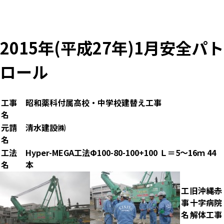
2015年(平成27年)1月安全パト
ロール
工事
昭和薬科付属高校・中学校建替え工事
名
元請
清水建設㈱
名
工法
Hyper-MEGA工法Ф100-80-100+100 Ｌ＝5～16ｍ 44
名
本
工
旧沖縄赤
事
十字病院
名
解体工事