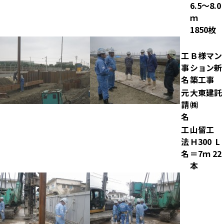
6.5～8.0
ｍ
1850枚
工
Ｂ様マン
事
ション新
名
築工事
元
大東建託
請
㈱
名
工
山留工
法
Ｈ300 L
名
＝7ｍ 22
本