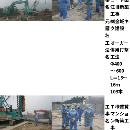
名
江Ⅲ新築
工事
元
㈱金城キ
請
ク建設
名
工
オーガー
法
併用打撃
名
工法
Φ400
～ 600
L＝15～
16ｍ
103本
工
Ｔ様賃貸
事
マンショ
名
ン新築工
事