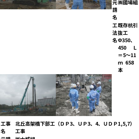
元
㈱國場組
請
名
工
既存杭引
法
抜工
名
Φ350、
450 Ｌ
＝5～11
ｍ 658
本
工事
北丘高架橋下部工（ＤＰ3、ＵＰ3、4、ＵＤＰ1,5,7）
名
工事