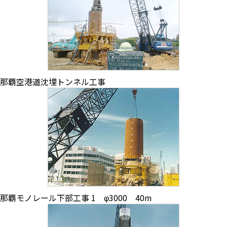
那覇空港道沈埋トンネル工事
那覇モノレール下部工事 1 φ3000 40m